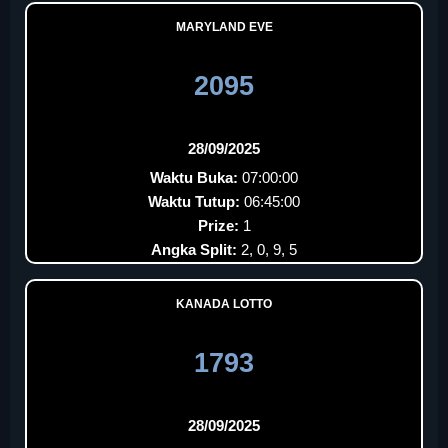
MARYLAND EVE
2095
28/09/2025
Waktu Buka:
07:00:00
Waktu Tutup:
06:45:00
Prize:
1
Angka Split:
2, 0, 9, 5
KANADA LOTTO
1793
28/09/2025