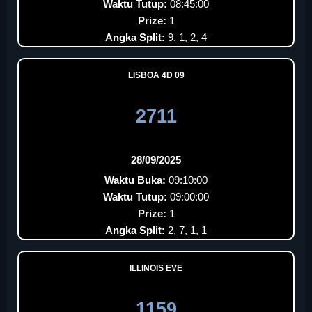
Waktu Tutup:
08:45:00
Prize:
1
Angka Split:
9, 1, 2, 4
LISBOA 4D 09
2711
28/09/2025
Waktu Buka:
09:10:00
Waktu Tutup:
09:00:00
Prize:
1
Angka Split:
2, 7, 1, 1
ILLINOIS EVE
1159