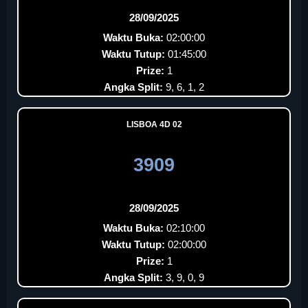
28/09/2025
Waktu Buka:
02:00:00
Waktu Tutup:
01:45:00
Prize:
1
Angka Split:
9, 6, 1, 2
LISBOA 4D 02
3909
28/09/2025
Waktu Buka:
02:10:00
Waktu Tutup:
02:00:00
Prize:
1
Angka Split:
3, 9, 0, 9