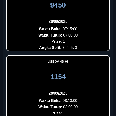
9450
28/09/2025
Waktu Buka:
07:15:00
Waktu Tutup:
07:00:00
Prize:
1
Angka Split:
9, 4, 5, 0
LISBOA 4D 08
1154
28/09/2025
Waktu Buka:
08:10:00
Waktu Tutup:
08:00:00
Prize:
1