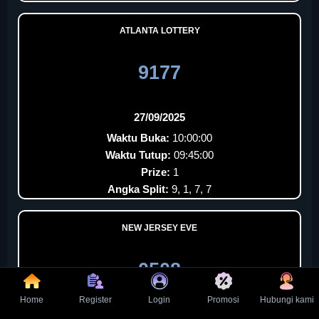
ATLANTA LOTTERY
9177
27/09/2025
Waktu Buka:
10:00:00
Waktu Tutup:
09:45:00
Prize:
1
Angka Split:
9, 1, 7, 7
NEW JERSEY EVE
0508
Home
Register
Login
Promosi
Hubungi kami
27/09/2025