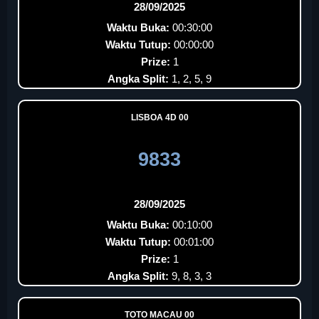
28/09/2025
Waktu Buka:
00:30:00
Waktu Tutup:
00:00:00
Prize:
1
Angka Split:
1, 2, 5, 9
LISBOA 4D 00
9833
28/09/2025
Waktu Buka:
00:10:00
Waktu Tutup:
00:01:00
Prize:
1
Angka Split:
9, 8, 3, 3
TOTO MACAU 00