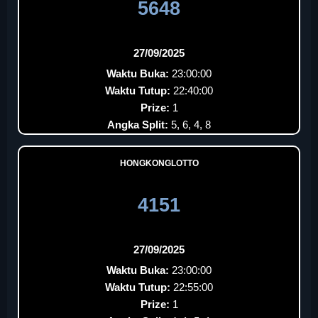
5648
27/09/2025
Waktu Buka:
23:00:00
Waktu Tutup:
22:40:00
Prize:
1
Angka Split:
5, 6, 4, 8
HONGKONGLOTTO
4151
27/09/2025
Waktu Buka:
23:00:00
Waktu Tutup:
22:55:00
Prize:
1