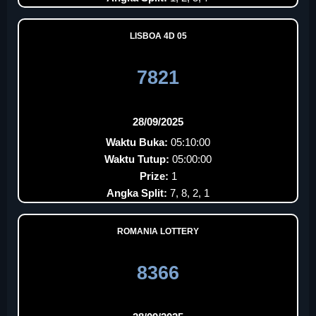
LISBOA 4D 05
7821
28/09/2025
Waktu Buka:
05:10:00
Waktu Tutup:
05:00:00
Prize:
1
Angka Split:
7, 8, 2, 1
ROMANIA LOTTERY
8366