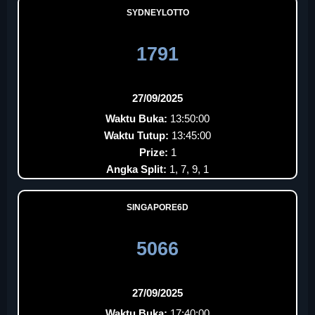
SYDNEYLOTTO
1791
27/09/2025
Waktu Buka:
13:50:00
Waktu Tutup:
13:45:00
Prize:
1
Angka Split:
1, 7, 9, 1
SINGAPORE6D
5066
27/09/2025
Waktu Buka:
17:40:00