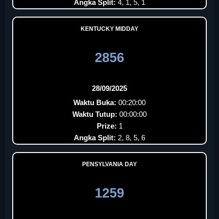
Angka Split:
4, 1, 5, 1
KENTUCKY MIDDAY
2856
28/09/2025
Waktu Buka:
00:20:00
Waktu Tutup:
00:00:00
Prize:
1
Angka Split:
2, 8, 5, 6
PENSYLVANIA DAY
1259