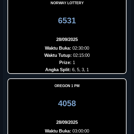
NORWAY LOTTERY
6531
28/09/2025
Waktu Buka:
02:30:00
Waktu Tutup:
02:15:00
Prize:
1
Angka Split:
6, 5, 3, 1
OREGON 1 PM
4058
28/09/2025
Waktu Buka:
03:00:00