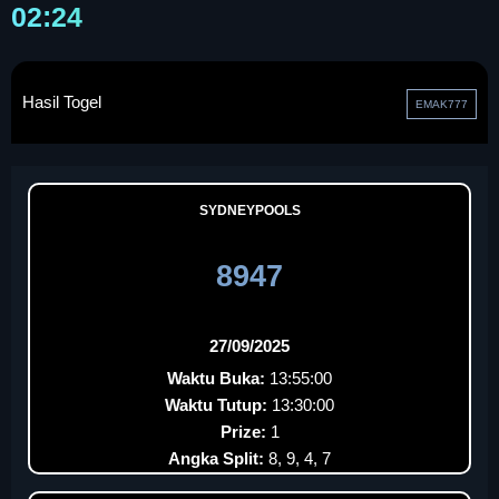
02:24
Hasil Togel
EMAK777
SYDNEYPOOLS
8947
27/09/2025
Waktu Buka:
13:55:00
Waktu Tutup:
13:30:00
Prize:
1
Angka Split:
8, 9, 4, 7