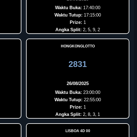
Waktu Buka:
17:40:00
Waktu Tutup:
17:15:00
Prize:
1
Angka Split:
2, 5, 9, 2
HONGKONGLOTTO
2831
26/08/2025
Waktu Buka:
23:00:00
Waktu Tutup:
22:55:00
Prize:
1
Angka Split:
2, 8, 3, 1
LISBOA 4D 00