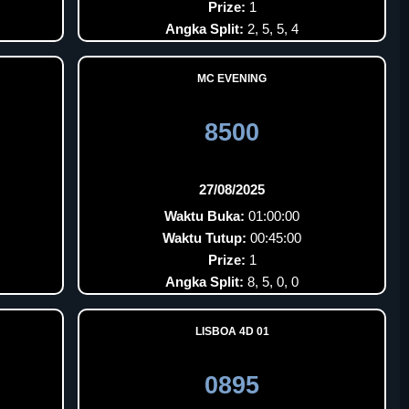
Prize:
1
Angka Split:
2, 5, 5, 4
MC EVENING
8500
27/08/2025
Waktu Buka:
01:00:00
Waktu Tutup:
00:45:00
Prize:
1
Angka Split:
8, 5, 0, 0
LISBOA 4D 01
0895