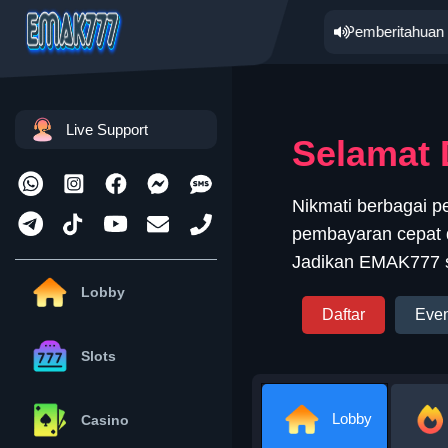
Pemberitahuan : Situs Resmi Menam
Live Support
Selamat 
Nikmati berbagai p
pembayaran cepat 
Jadikan EMAK777 se
Lobby
Daftar
Even
Slots
Lobby
Casino