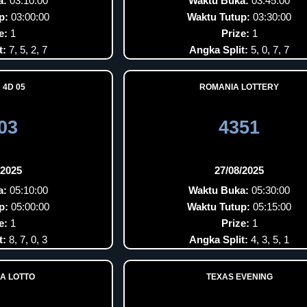
a:
03:10:00
Waktu Buka:
03:45:00
p:
03:00:00
Waktu Tutup:
03:30:00
e:
1
Prize:
1
t:
7, 5, 2, 7
Angka Split:
5, 0, 7, 7
 4D 05
ROMANIA LOTTERY
03
4351
/2025
27/08/2025
a:
05:10:00
Waktu Buka:
05:30:00
p:
05:00:00
Waktu Tutup:
05:15:00
e:
1
Prize:
1
t:
8, 7, 0, 3
Angka Split:
4, 3, 5, 1
A LOTTO
TEXAS EVENING