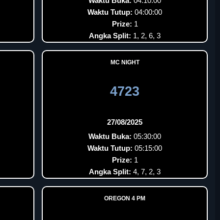
Waktu Buka:
04:10:00
Waktu Tutup:
04:00:00
Prize:
1
Angka Split:
1, 2, 6, 3
MC NIGHT
4723
27/08/2025
Waktu Buka:
05:30:00
Waktu Tutup:
05:15:00
Prize:
1
Angka Split:
4, 7, 2, 3
OREGON 4 PM