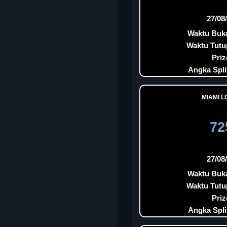
27/08
Waktu Buk
Waktu Tutu
Priz
Angka Spli
MIAMI L
72
27/08
Waktu Buk
Waktu Tutu
Priz
Angka Spli