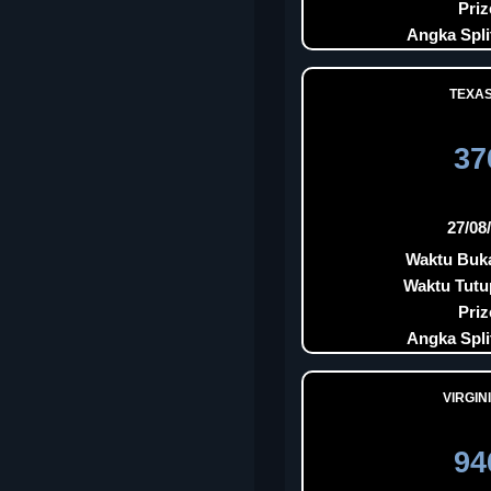
Priz
Angka Spli
TEXAS
37
27/08
Waktu Buk
Waktu Tutu
Priz
Angka Spli
VIRGIN
94