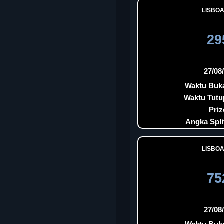
LISBOA
29
27/08
Waktu Buk
Waktu Tutu
Priz
Angka Spli
LISBOA
75
27/08