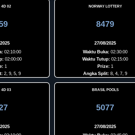
 4D 02
NORWAY LOTTERY
59
8479
/2025
27/08/2025
a:
02:10:00
Waktu Buka:
02:30:00
p:
02:00:00
Waktu Tutup:
02:15:00
e:
1
Prize:
1
t:
2, 9, 5, 9
Angka Split:
8, 4, 7, 9
 4D 03
BRASIL POOLS
27
5077
/2025
27/08/2025