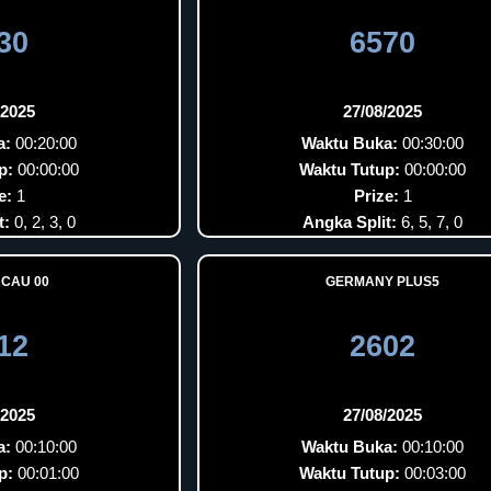
30
6570
/2025
27/08/2025
a:
00:20:00
Waktu Buka:
00:30:00
p:
00:00:00
Waktu Tutup:
00:00:00
e:
1
Prize:
1
t:
0, 2, 3, 0
Angka Split:
6, 5, 7, 0
CAU 00
GERMANY PLUS5
12
2602
/2025
27/08/2025
a:
00:10:00
Waktu Buka:
00:10:00
p:
00:01:00
Waktu Tutup:
00:03:00