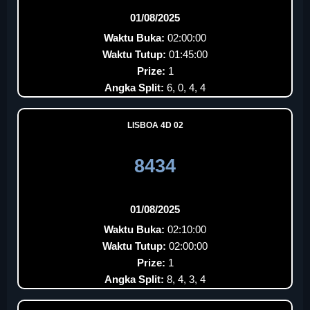
01/08/2025
Waktu Buka:
02:00:00
Waktu Tutup:
01:45:00
Prize:
1
Angka Split:
6, 0, 4, 4
LISBOA 4D 02
8434
01/08/2025
Waktu Buka:
02:10:00
Waktu Tutup:
02:00:00
Prize:
1
Angka Split:
8, 4, 3, 4