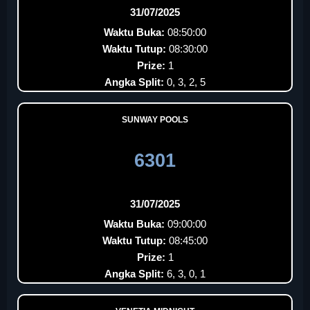
31/07/2025
Waktu Buka:
08:50:00
Waktu Tutup:
08:30:00
Prize:
1
Angka Split:
0, 3, 2, 5
SUNWAY POOLS
6301
31/07/2025
Waktu Buka:
09:00:00
Waktu Tutup:
08:45:00
Prize:
1
Angka Split:
6, 3, 0, 1