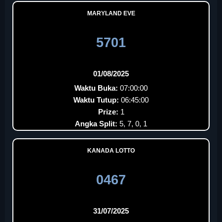
MARYLAND EVE
5701
01/08/2025
Waktu Buka:
07:00:00
Waktu Tutup:
06:45:00
Prize:
1
Angka Split:
5, 7, 0, 1
KANADA LOTTO
0467
31/07/2025