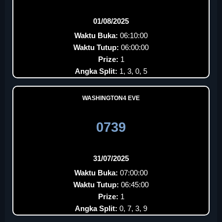
01/08/2025
Waktu Buka:
06:10:00
Waktu Tutup:
06:00:00
Prize:
1
Angka Split:
1, 3, 0, 5
WASHINGTON4 EVE
0739
31/07/2025
Waktu Buka:
07:00:00
Waktu Tutup:
06:45:00
Prize:
1
Angka Split:
0, 7, 3, 9