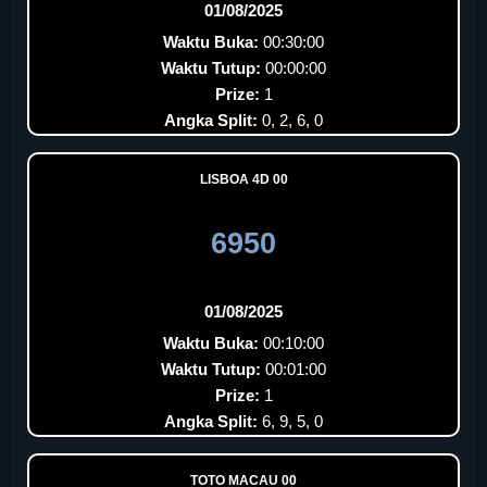
01/08/2025
Waktu Buka:
00:30:00
Waktu Tutup:
00:00:00
Prize:
1
Angka Split:
0, 2, 6, 0
LISBOA 4D 00
6950
01/08/2025
Waktu Buka:
00:10:00
Waktu Tutup:
00:01:00
Prize:
1
Angka Split:
6, 9, 5, 0
TOTO MACAU 00