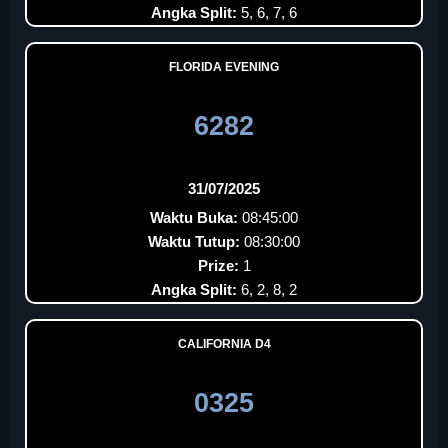
Angka Split:
5, 6, 7, 6
FLORIDA EVENING
6282
31/07/2025
Waktu Buka:
08:45:00
Waktu Tutup:
08:30:00
Prize:
1
Angka Split:
6, 2, 8, 2
CALIFORNIA D4
0325