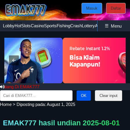
Masuk
Daftar
Lobby
Hot
Slots
Casino
Sports
Fishing
Crash
Lottery
Ayam
☰
Poker
Esport
Menu
ng Di EMAK777
Search
Clear input
for:
Home
>
Diposting pada: August 1, 2025
EMAK777 hasil undian 2025-08-01