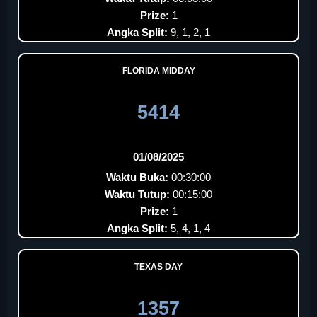
Prize:
1
Angka Split:
9, 1, 2, 1
FLORIDA MIDDAY
5414
01/08/2025
Waktu Buka:
00:30:00
Waktu Tutup:
00:15:00
Prize:
1
Angka Split:
5, 4, 1, 4
TEXAS DAY
1357