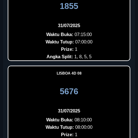
1855
31/07/2025
Waktu Buka:
07:15:00
Waktu Tutup:
07:00:00
Prize:
1
Angka Split:
1, 8, 5, 5
LISBOA 4D 08
5676
31/07/2025
Waktu Buka:
08:10:00
Waktu Tutup:
08:00:00
Prize:
1