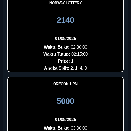
NORWAY LOTTERY
2140
01/08/2025
Waktu Buka:
02:30:00
Waktu Tutup:
02:15:00
Prize:
1
Angka Split:
2, 1, 4, 0
OREGON 1 PM
5000
01/08/2025
Waktu Buka:
03:00:00