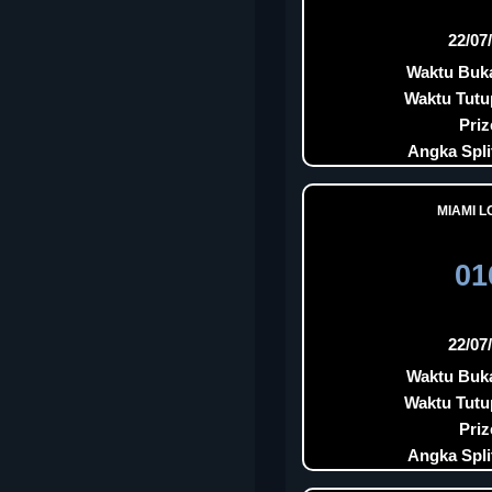
22/07
Waktu Buk
Waktu Tutu
Priz
Angka Spli
MIAMI L
01
22/07
Waktu Buk
Waktu Tutu
Priz
Angka Spli