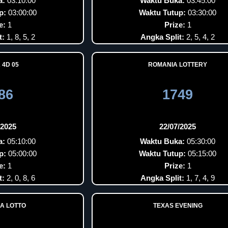
a:
03:10:00
Waktu Buka:
03:45:00
p:
03:00:00
Waktu Tutup:
03:30:00
e:
1
Prize:
1
t:
1, 8, 5, 2
Angka Split:
2, 5, 4, 2
 4D 05
ROMANIA LOTTERY
86
1749
/2025
22/07/2025
a:
05:10:00
Waktu Buka:
05:30:00
p:
05:00:00
Waktu Tutup:
05:15:00
e:
1
Prize:
1
t:
2, 0, 8, 6
Angka Split:
1, 7, 4, 9
A LOTTO
TEXAS EVENING