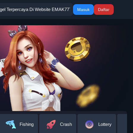
Website EMAK777
Masuk
Daftar
Fishing
Crash
Lottery