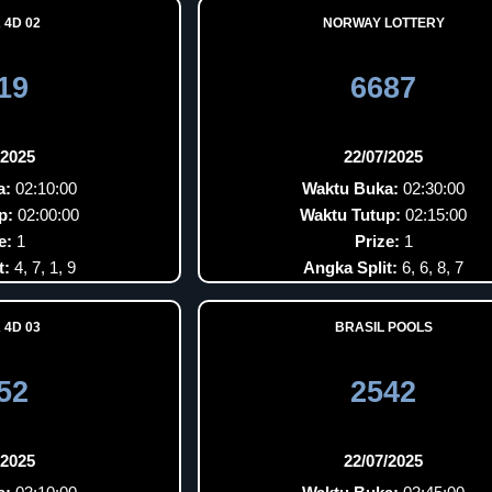
 4D 02
NORWAY LOTTERY
19
6687
/2025
22/07/2025
a:
02:10:00
Waktu Buka:
02:30:00
p:
02:00:00
Waktu Tutup:
02:15:00
e:
1
Prize:
1
t:
4, 7, 1, 9
Angka Split:
6, 6, 8, 7
 4D 03
BRASIL POOLS
52
2542
/2025
22/07/2025