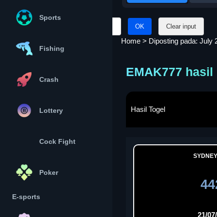
Sports
Search
Clear input
for:
Home
>
Diposting pada: July 
Fishing
EMAK777 hasil 
Crash
Hasil Togel
Lottery
Cock Fight
SYDNE
Poker
44
E-sports
21/07