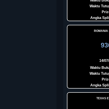
Waktu Buk
Waktu Tutu
Priz
Angka Spli
ROMANIA 
93
14/07
Waktu Buk
Waktu Tutu
Priz
Angka Spli
TEXAS E