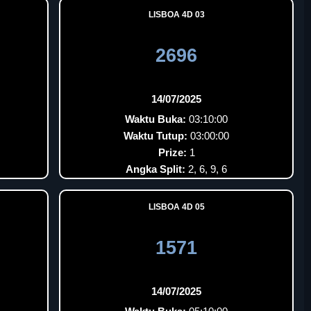
LISBOA 4D 03
2696
14/07/2025
Waktu Buka:
03:10:00
Waktu Tutup:
03:00:00
Prize:
1
Angka Split:
2, 6, 9, 6
LISBOA 4D 05
1571
14/07/2025