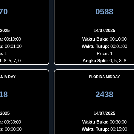
70
0588
/2025
14/07/2025
a:
00:10:00
Waktu Buka:
00:10:00
p:
00:01:00
Waktu Tutup:
00:01:00
e:
1
Prize:
1
t:
8, 5, 7, 0
Angka Split:
0, 5, 8, 8
NIA DAY
FLORIDA MIDDAY
18
2438
/2025
14/07/2025
a:
00:30:00
Waktu Buka:
00:30:00
p:
00:00:00
Waktu Tutup:
00:15:00