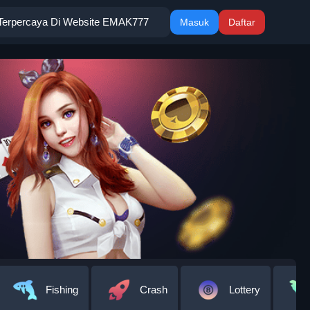
site EMAK777
Masuk
Daftar
Fishing
Crash
Lottery