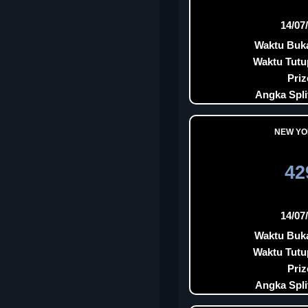
14/07
Waktu Buk
Waktu Tutu
Priz
Angka Spli
NEW YO
42
14/07
Waktu Buk
Waktu Tutu
Priz
Angka Spli