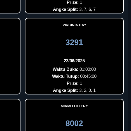
Prize:
1
Angka Split:
3, 7, 6, 7
VIRGINIA DAY
3291
23/06/2025
Waktu Buka:
01:00:00
Waktu Tutup:
00:45:00
Prize:
1
Angka Split:
3, 2, 9, 1
MIAMI LOTTERY
8002