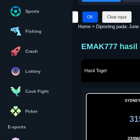
Sports
Search
Clear input
for:
Home
>
Diposting pada: June
Fishing
EMAK777 hasil 
Crash
Hasil Togel
Lottery
Cock Fight
SYDNE
Poker
31
E-sports
22/06