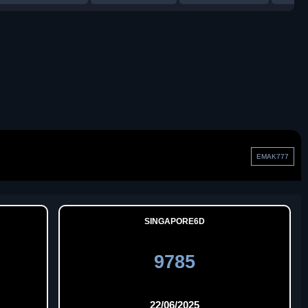
EMAK777
SINGAPORE6D
9785
22/06/2025