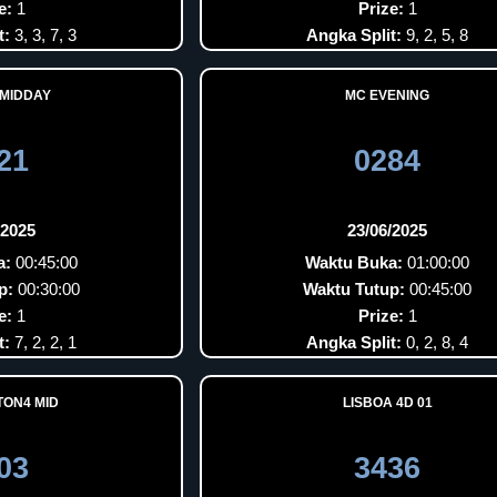
e:
1
Prize:
1
t:
3, 3, 7, 3
Angka Split:
9, 2, 5, 8
 MIDDAY
MC EVENING
21
0284
/2025
23/06/2025
a:
00:45:00
Waktu Buka:
01:00:00
p:
00:30:00
Waktu Tutup:
00:45:00
e:
1
Prize:
1
t:
7, 2, 2, 1
Angka Split:
0, 2, 8, 4
ON4 MID
LISBOA 4D 01
03
3436