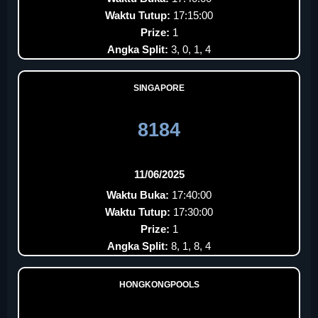
Waktu Tutup:
17:15:00
Prize:
1
Angka Split:
3, 0, 1, 4
SINGAPORE
8184
11/06/2025
Waktu Buka:
17:40:00
Waktu Tutup:
17:30:00
Prize:
1
Angka Split:
8, 1, 8, 4
HONGKONGPOOLS