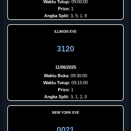
Waktu Tutup:
09:00:00
Prize:
1
Angka Split:
3, 9, 1, 8
ILLINOIS EVE
3120
11/06/2025
Waktu Buka:
09:30:00
Waktu Tutup:
09:15:00
Prize:
1
Angka Split:
3, 1, 2, 0
NEW YORK EVE
0021