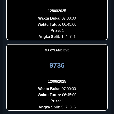
12/06/2025
Waktu Buka:
07:00:00
Waktu Tutup:
06:45:00
Prize:
1
Angka Split:
1, 4, 7, 1
MARYLAND EVE
9736
12/06/2025
Waktu Buka:
07:00:00
Waktu Tutup:
06:45:00
Prize:
1
Angka Split:
9, 7, 3, 6