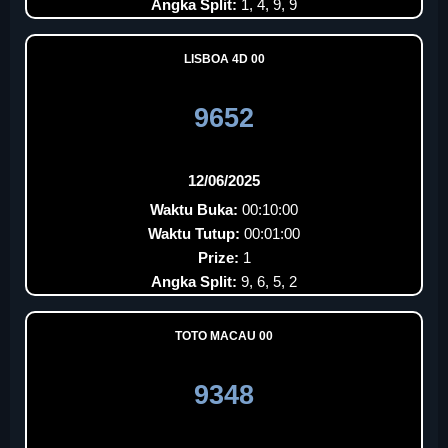
Angka Split:
1, 4, 9, 9
LISBOA 4D 00
9652
12/06/2025
Waktu Buka:
00:10:00
Waktu Tutup:
00:01:00
Prize:
1
Angka Split:
9, 6, 5, 2
TOTO MACAU 00
9348