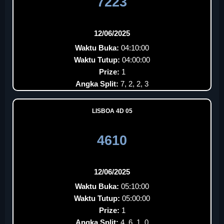
7223
12/06/2025
Waktu Buka:
04:10:00
Waktu Tutup:
04:00:00
Prize:
1
Angka Split:
7, 2, 2, 3
LISBOA 4D 05
4610
12/06/2025
Waktu Buka:
05:10:00
Waktu Tutup:
05:00:00
Prize:
1
Angka Split:
4, 6, 1, 0