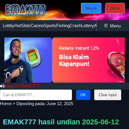
Masuk
Daftar
Lobby
Hot
Slots
Casino
Sports
Fishing
Crash
Lottery
Ayam
☰
Poker
Esport
Menu
ng Di EMAK777
Search
Clear input
for:
Home
>
Diposting pada: June 12, 2025
EMAK777 hasil undian 2025-06-12