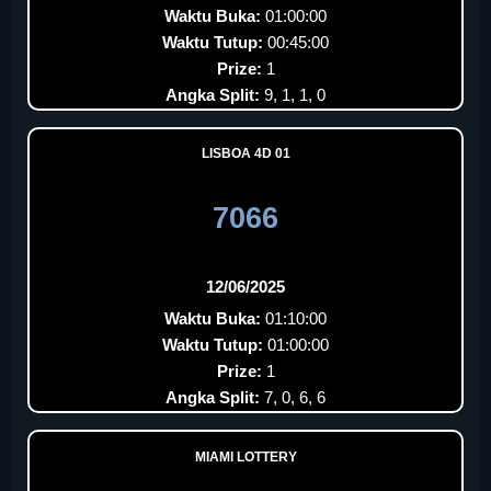
Waktu Buka:
01:00:00
Waktu Tutup:
00:45:00
Prize:
1
Angka Split:
9, 1, 1, 0
LISBOA 4D 01
7066
12/06/2025
Waktu Buka:
01:10:00
Waktu Tutup:
01:00:00
Prize:
1
Angka Split:
7, 0, 6, 6
MIAMI LOTTERY