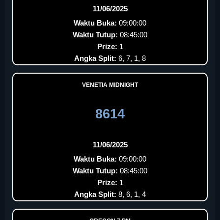
11/06/2025
Waktu Buka:
09:00:00
Waktu Tutup:
08:45:00
Prize:
1
Angka Split:
6, 7, 1, 8
VENETIA MIDNIGHT
8614
11/06/2025
Waktu Buka:
09:00:00
Waktu Tutup:
08:45:00
Prize:
1
Angka Split:
8, 6, 1, 4