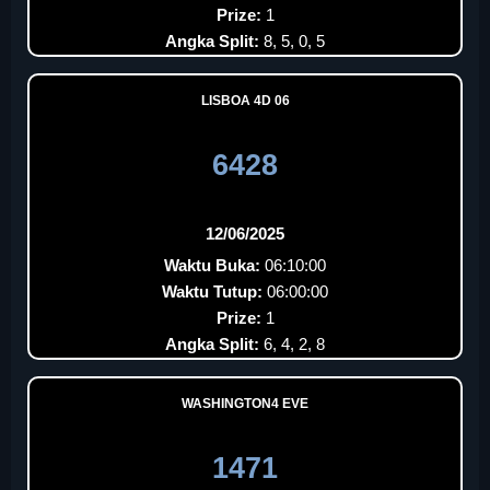
Prize:
1
Angka Split:
8, 5, 0, 5
LISBOA 4D 06
6428
12/06/2025
Waktu Buka:
06:10:00
Waktu Tutup:
06:00:00
Prize:
1
Angka Split:
6, 4, 2, 8
WASHINGTON4 EVE
1471