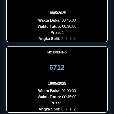
18/05/2025
Waktu Buka:
00:45:00
Waktu Tutup:
00:30:00
Prize:
1
Angka Split:
2, 5, 5, 5
MC EVENING
6712
18/05/2025
Waktu Buka:
01:00:00
Waktu Tutup:
00:45:00
Prize:
1
Angka Split:
6, 7, 1, 2