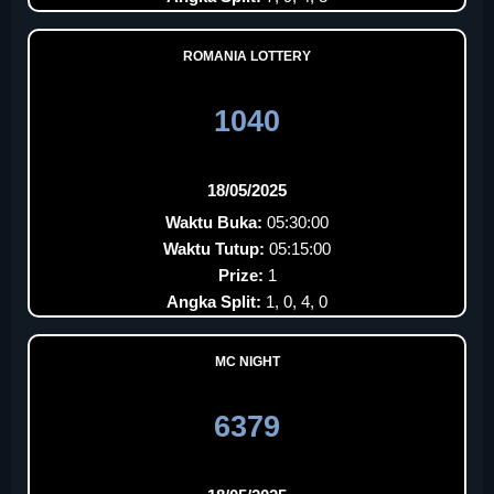
ROMANIA LOTTERY
1040
18/05/2025
Waktu Buka:
05:30:00
Waktu Tutup:
05:15:00
Prize:
1
Angka Split:
1, 0, 4, 0
MC NIGHT
6379