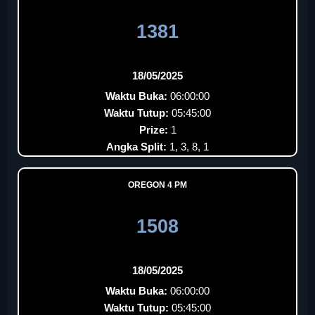
1381
18/05/2025
Waktu Buka:
06:00:00
Waktu Tutup:
05:45:00
Prize:
1
Angka Split:
1, 3, 8, 1
OREGON 4 PM
1508
18/05/2025
Waktu Buka:
06:00:00
Waktu Tutup:
05:45:00