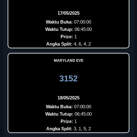
17/05/2025
Waktu Buka:
07:00:00
Waktu Tutup:
06:45:00
Prize:
1
Angka Split:
4, 6, 4, 2
MARYLAND EVE
3152
18/05/2025
Waktu Buka:
07:00:00
Waktu Tutup:
06:45:00
Prize:
1
Angka Split:
3, 1, 5, 2