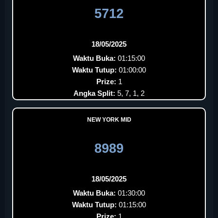
5712
18/05/2025
Waktu Buka:
01:15:00
Waktu Tutup:
01:00:00
Prize:
1
Angka Split:
5, 7, 1, 2
NEW YORK MID
8989
18/05/2025
Waktu Buka:
01:30:00
Waktu Tutup:
01:15:00
Prize:
1