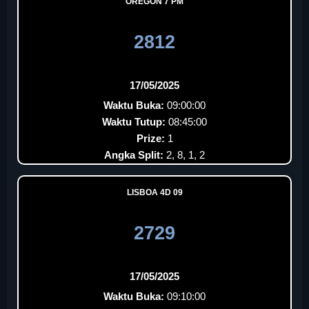
OREGON 7 PM
2812
17/05/2025
Waktu Buka:
09:00:00
Waktu Tutup:
08:45:00
Prize:
1
Angka Split:
2, 8, 1, 2
LISBOA 4D 09
2729
17/05/2025
Waktu Buka:
09:10:00