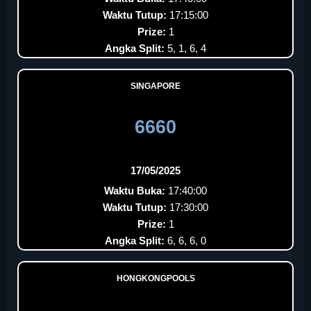
Waktu Tutup:
17:15:00
Prize:
1
Angka Split:
5, 1, 6, 4
SINGAPORE
6660
17/05/2025
Waktu Buka:
17:40:00
Waktu Tutup:
17:30:00
Prize:
1
Angka Split:
6, 6, 6, 0
HONGKONGPOOLS