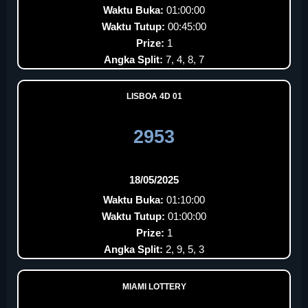
Waktu Buka:
01:00:00
Waktu Tutup:
00:45:00
Prize:
1
Angka Split:
7, 4, 8, 7
LISBOA 4D 01
2953
18/05/2025
Waktu Buka:
01:10:00
Waktu Tutup:
01:00:00
Prize:
1
Angka Split:
2, 9, 5, 3
MIAMI LOTTERY