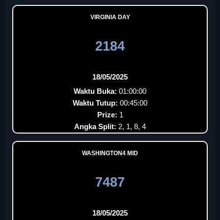
VIRGINIA DAY
2184
18/05/2025
Waktu Buka:
01:00:00
Waktu Tutup:
00:45:00
Prize:
1
Angka Split:
2, 1, 8, 4
WASHINGTON4 MID
7487
18/05/2025