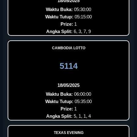
18/05/2025
Waktu Buka:
05:30:00
Waktu Tutup:
05:15:00
Prize:
1
Angka Split:
6, 3, 7, 9
CAMBODIA LOTTO
5114
18/05/2025
Waktu Buka:
06:00:00
Waktu Tutup:
05:35:00
Prize:
1
Angka Split:
5, 1, 1, 4
TEXAS EVENING