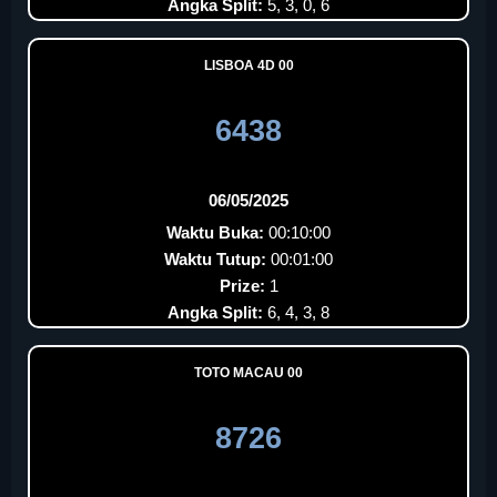
Angka Split:
5, 3, 0, 6
LISBOA 4D 00
6438
06/05/2025
Waktu Buka:
00:10:00
Waktu Tutup:
00:01:00
Prize:
1
Angka Split:
6, 4, 3, 8
TOTO MACAU 00
8726