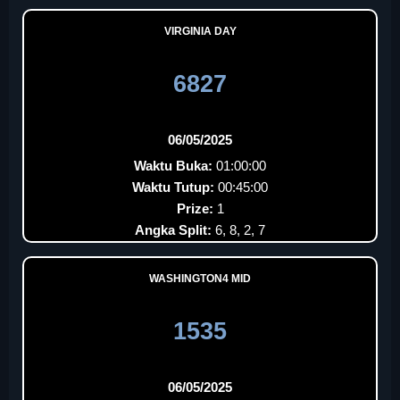
VIRGINIA DAY
6827
06/05/2025
Waktu Buka:
01:00:00
Waktu Tutup:
00:45:00
Prize:
1
Angka Split:
6, 8, 2, 7
WASHINGTON4 MID
1535
06/05/2025