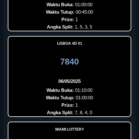
Waktu Buka:
01:00:00
Waktu Tutup:
00:45:00
Prize:
1
Angka Split:
1, 5, 3, 5
LISBOA 4D 01
7840
06/05/2025
Waktu Buka:
01:10:00
Waktu Tutup:
01:00:00
Prize:
1
Angka Split:
7, 8, 4, 0
MIAMI LOTTERY