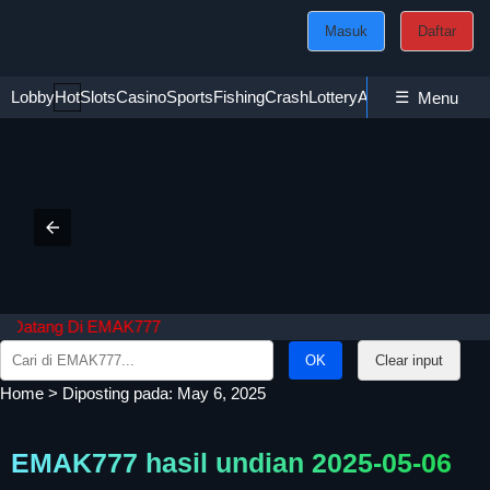
Masuk
Daftar
Lobby
Hot
Slots
Casino
Sports
Fishing
Crash
Lottery
Ayam
☰
Poker
Esport
Menu
tang Di EMAK777
Search
Clear input
for:
Home
>
Diposting pada: May 6, 2025
EMAK777 hasil undian 2025-05-06