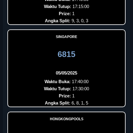
Waktu Tutup:
17:15:00
Prize:
1
Angka Split:
9, 3, 0, 3
SINGAPORE
6815
05/05/2025
Waktu Buka:
17:40:00
Waktu Tutup:
17:30:00
Prize:
1
Angka Split:
6, 8, 1, 5
HONGKONGPOOLS