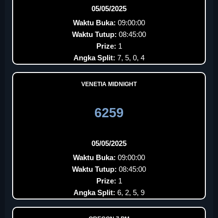
05/05/2025
Waktu Buka:
09:00:00
Waktu Tutup:
08:45:00
Prize:
1
Angka Split:
7, 5, 0, 4
VENETIA MIDNIGHT
6259
05/05/2025
Waktu Buka:
09:00:00
Waktu Tutup:
08:45:00
Prize:
1
Angka Split:
6, 2, 5, 9