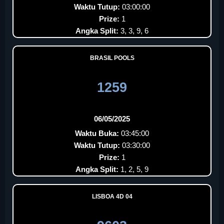
Waktu Tutup:
03:00:00
Prize:
1
Angka Split:
3, 3, 9, 6
BRASIL POOLS
1259
06/05/2025
Waktu Buka:
03:45:00
Waktu Tutup:
03:30:00
Prize:
1
Angka Split:
1, 2, 5, 9
LISBOA 4D 04