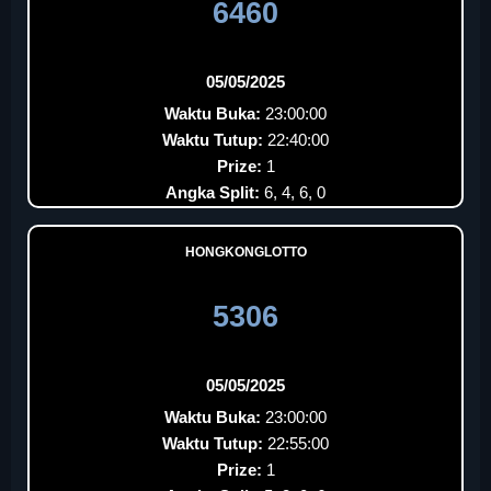
6460
05/05/2025
Waktu Buka:
23:00:00
Waktu Tutup:
22:40:00
Prize:
1
Angka Split:
6, 4, 6, 0
HONGKONGLOTTO
5306
05/05/2025
Waktu Buka:
23:00:00
Waktu Tutup:
22:55:00
Prize:
1