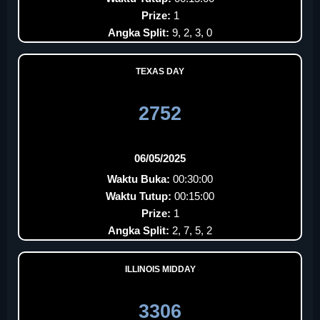
Prize:
1
Angka Split:
9, 2, 3, 0
TEXAS DAY
2752
06/05/2025
Waktu Buka:
00:30:00
Waktu Tutup:
00:15:00
Prize:
1
Angka Split:
2, 7, 5, 2
ILLINOIS MIDDAY
3306