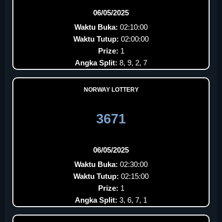
06/05/2025
Waktu Buka:
02:10:00
Waktu Tutup:
02:00:00
Prize:
1
Angka Split:
8, 9, 2, 7
NORWAY LOTTERY
3671
06/05/2025
Waktu Buka:
02:30:00
Waktu Tutup:
02:15:00
Prize:
1
Angka Split:
3, 6, 7, 1