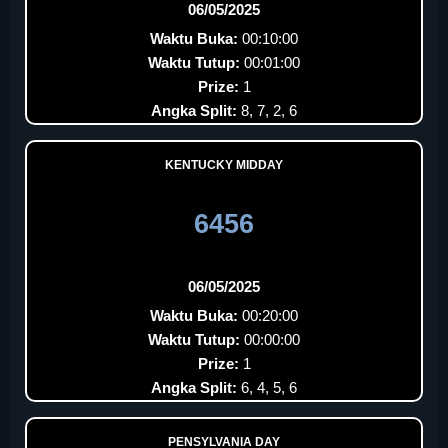
06/05/2025
Waktu Buka:
00:10:00
Waktu Tutup:
00:01:00
Prize:
1
Angka Split:
8, 7, 2, 6
KENTUCKY MIDDAY
6456
06/05/2025
Waktu Buka:
00:20:00
Waktu Tutup:
00:00:00
Prize:
1
Angka Split:
6, 4, 5, 6
PENSYLVANIA DAY