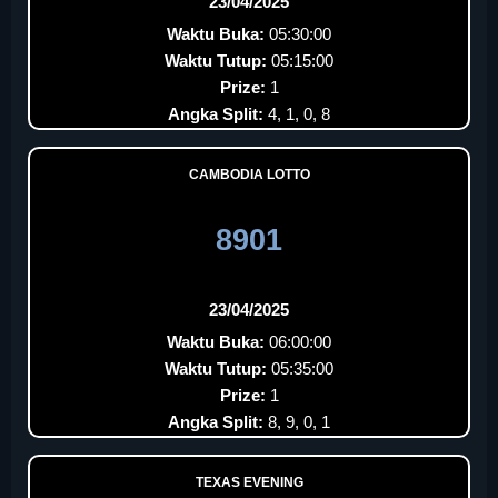
23/04/2025
Waktu Buka:
05:30:00
Waktu Tutup:
05:15:00
Prize:
1
Angka Split:
4, 1, 0, 8
CAMBODIA LOTTO
8901
23/04/2025
Waktu Buka:
06:00:00
Waktu Tutup:
05:35:00
Prize:
1
Angka Split:
8, 9, 0, 1
TEXAS EVENING