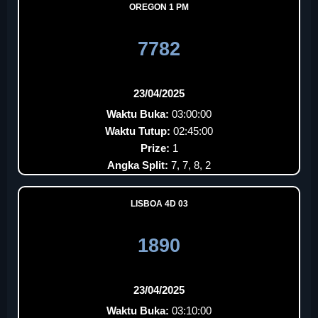
OREGON 1 PM
7782
23/04/2025
Waktu Buka:
03:00:00
Waktu Tutup:
02:45:00
Prize:
1
Angka Split:
7, 7, 8, 2
LISBOA 4D 03
1890
23/04/2025
Waktu Buka:
03:10:00