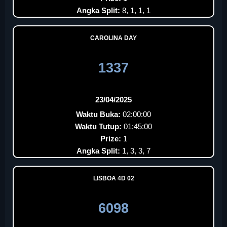
Angka Split:
8, 1, 1, 1
CAROLINA DAY
1337
23/04/2025
Waktu Buka:
02:00:00
Waktu Tutup:
01:45:00
Prize:
1
Angka Split:
1, 3, 3, 7
LISBOA 4D 02
6098