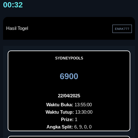
00:32
Hasil Togel
EMAK777
SYDNEYPOOLS
6900
22/04/2025
Waktu Buka:
13:55:00
Waktu Tutup:
13:30:00
Prize:
1
Angka Split:
6, 9, 0, 0