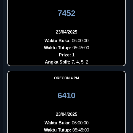
7452
23/04/2025
Waktu Buka:
06:00:00
Waktu Tutup:
05:45:00
Prize:
1
Angka Split:
7, 4, 5, 2
OREGON 4 PM
6410
23/04/2025
Waktu Buka:
06:00:00
Waktu Tutup:
05:45:00