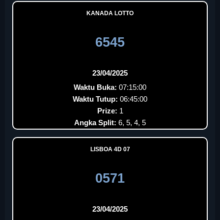
KANADA LOTTO
6545
23/04/2025
Waktu Buka:
07:15:00
Waktu Tutup:
06:45:00
Prize:
1
Angka Split:
6, 5, 4, 5
LISBOA 4D 07
0571
23/04/2025