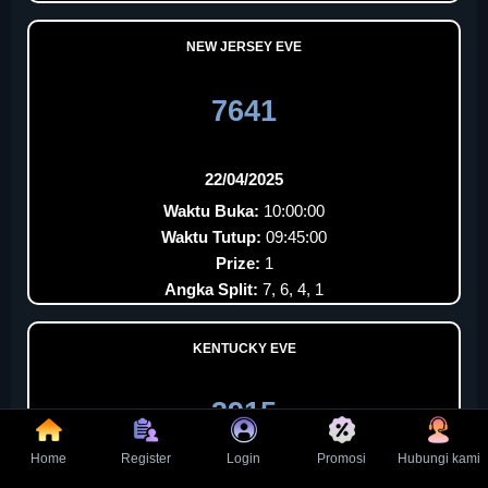
NEW JERSEY EVE
7641
22/04/2025
Waktu Buka:
10:00:00
Waktu Tutup:
09:45:00
Prize:
1
Angka Split:
7, 6, 4, 1
KENTUCKY EVE
3915
Home
Register
Login
Promosi
Hubungi kami
22/04/2025