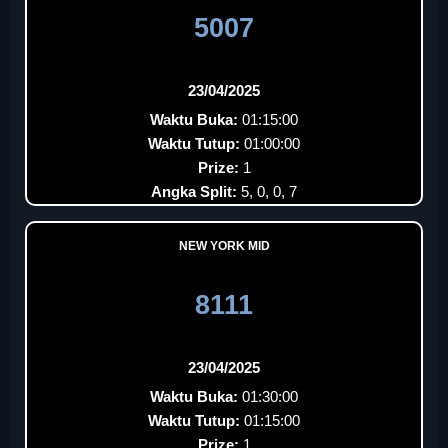
5007
23/04/2025
Waktu Buka:
01:15:00
Waktu Tutup:
01:00:00
Prize:
1
Angka Split:
5, 0, 0, 7
NEW YORK MID
8111
23/04/2025
Waktu Buka:
01:30:00
Waktu Tutup:
01:15:00
Prize:
1