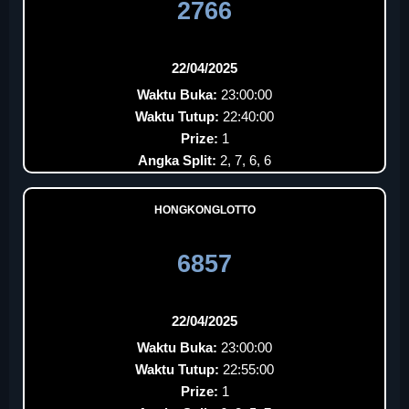
2766
22/04/2025
Waktu Buka:
23:00:00
Waktu Tutup:
22:40:00
Prize:
1
Angka Split:
2, 7, 6, 6
HONGKONGLOTTO
6857
22/04/2025
Waktu Buka:
23:00:00
Waktu Tutup:
22:55:00
Prize:
1