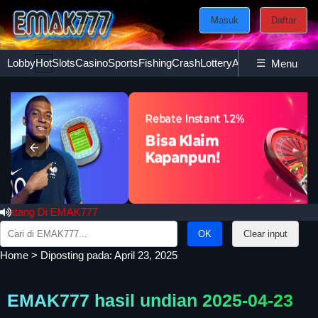
Masuk
Daftar
Lobby
Hot
Slots
Casino
Sports
Fishing
Crash
Lottery
Ayam
☰
Poker
Esport
Menu
ng Di EMAK777
Search
Clear input
for:
Home
>
Diposting pada: April 23, 2025
EMAK777 hasil undian 2025-04-23