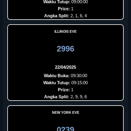
Waktu Tutup:
09:00:00
Prize:
1
Angka Split:
2, 1, 6, 4
ILLINOIS EVE
2996
22/04/2025
Waktu Buka:
09:30:00
Waktu Tutup:
09:15:00
Prize:
1
Angka Split:
2, 9, 9, 6
NEW YORK EVE
0239