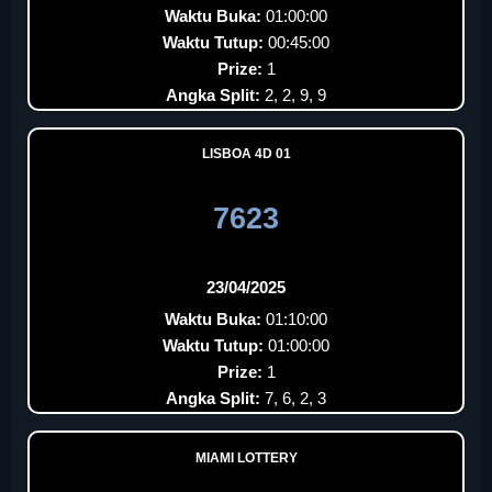
Waktu Buka:
01:00:00
Waktu Tutup:
00:45:00
Prize:
1
Angka Split:
2, 2, 9, 9
LISBOA 4D 01
7623
23/04/2025
Waktu Buka:
01:10:00
Waktu Tutup:
01:00:00
Prize:
1
Angka Split:
7, 6, 2, 3
MIAMI LOTTERY