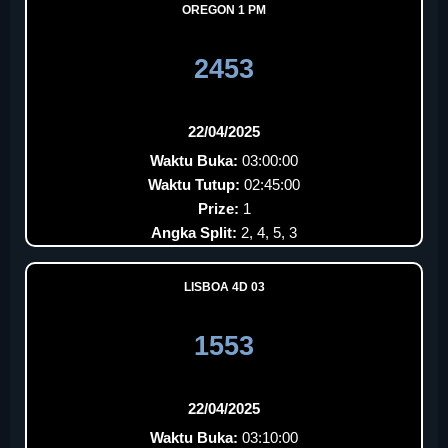
OREGON 1 PM
2453
22/04/2025
Waktu Buka:
03:00:00
Waktu Tutup:
02:45:00
Prize:
1
Angka Split:
2, 4, 5, 3
LISBOA 4D 03
1553
22/04/2025
Waktu Buka:
03:10:00