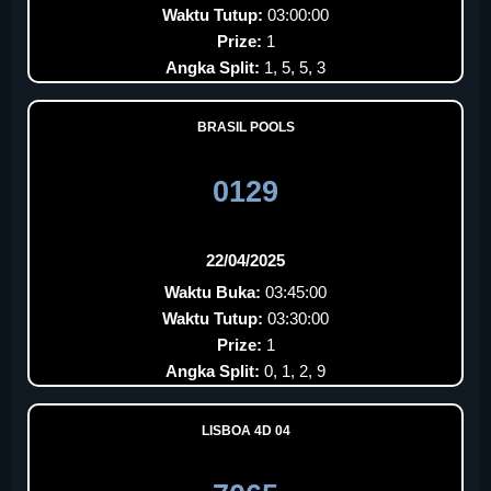
Waktu Tutup:
03:00:00
Prize:
1
Angka Split:
1, 5, 5, 3
BRASIL POOLS
0129
22/04/2025
Waktu Buka:
03:45:00
Waktu Tutup:
03:30:00
Prize:
1
Angka Split:
0, 1, 2, 9
LISBOA 4D 04