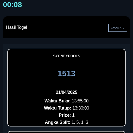
00:08
Hasil Togel
EMAK777
SYDNEYPOOLS
1513
21/04/2025
Waktu Buka:
13:55:00
Waktu Tutup:
13:30:00
Prize:
1
Angka Split:
1, 5, 1, 3