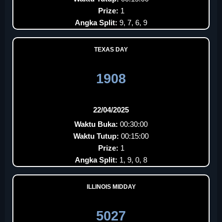
Prize:
1
Angka Split:
9, 7, 6, 9
TEXAS DAY
1908
22/04/2025
Waktu Buka:
00:30:00
Waktu Tutup:
00:15:00
Prize:
1
Angka Split:
1, 9, 0, 8
ILLINOIS MIDDAY
5027