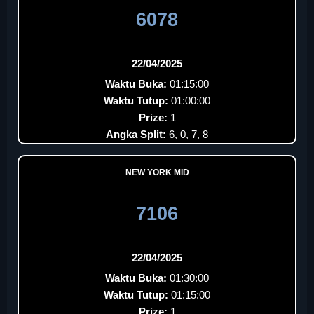
6078
22/04/2025
Waktu Buka:
01:15:00
Waktu Tutup:
01:00:00
Prize:
1
Angka Split:
6, 0, 7, 8
NEW YORK MID
7106
22/04/2025
Waktu Buka:
01:30:00
Waktu Tutup:
01:15:00
Prize:
1