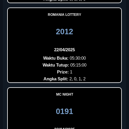
ROMANIA LOTTERY
2012
22/04/2025
Waktu Buka:
05:30:00
Waktu Tutup:
05:15:00
Prize:
1
Angka Split:
2, 0, 1, 2
MC NIGHT
0191