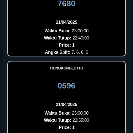
7680
21/04/2025
Waktu Buka:
23:00:00
Waktu Tutup:
22:40:00
Prize:
1
Angka Split:
7, 6, 8, 0
HONGKONGLOTTO
0596
21/04/2025
Waktu Buka:
23:00:00
Waktu Tutup:
22:55:00
Prize:
1