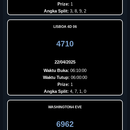
Prize:
1
Angka Split:
3, 8, 9, 2
LISBOA 4D 06
4710
22/04/2025
Waktu Buka:
06:10:00
Waktu Tutup:
06:00:00
Prize:
1
Angka Split:
4, 7, 1, 0
WASHINGTON4 EVE
6962