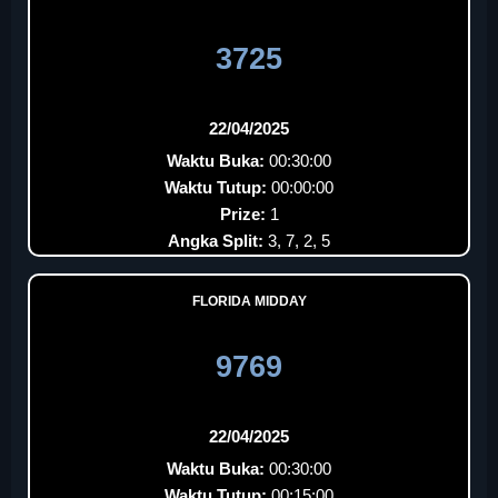
3725
22/04/2025
Waktu Buka:
00:30:00
Waktu Tutup:
00:00:00
Prize:
1
Angka Split:
3, 7, 2, 5
FLORIDA MIDDAY
9769
22/04/2025
Waktu Buka:
00:30:00
Waktu Tutup:
00:15:00