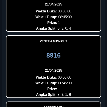
21/04/2025
Waktu Buka:
09:00:00
Waktu Tutup:
08:45:00
Prize:
1
Angka Split:
6, 8, 0, 4
VENETIA MIDNIGHT
8916
21/04/2025
Waktu Buka:
09:00:00
Waktu Tutup:
08:45:00
Prize:
1
Angka Split:
8, 9, 1, 6