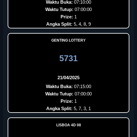
Waktu Buka:
07:10:00
Waktu Tutup:
07:00:00
Prize:
1
Angka Split:
5, 4, 8, 9
GENTING LOTTERY
5731
21/04/2025
Waktu Buka:
07:15:00
Waktu Tutup:
07:00:00
Prize:
1
Angka Split:
5, 7, 3, 1
LISBOA 4D 08