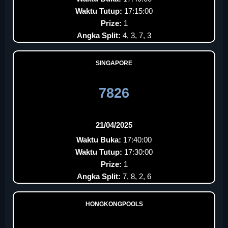
Waktu Tutup:
17:15:00
Prize:
1
Angka Split:
4, 3, 7, 3
SINGAPORE
7826
21/04/2025
Waktu Buka:
17:40:00
Waktu Tutup:
17:30:00
Prize:
1
Angka Split:
7, 8, 2, 6
HONGKONGPOOLS