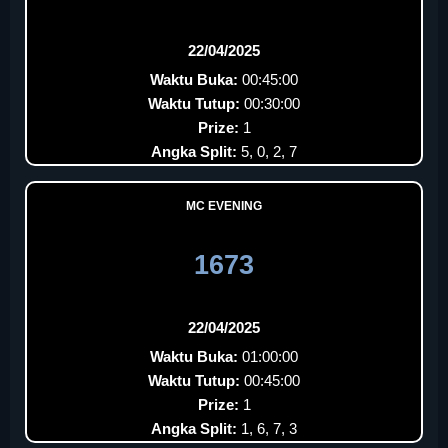
22/04/2025
Waktu Buka:
00:45:00
Waktu Tutup:
00:30:00
Prize:
1
Angka Split:
5, 0, 2, 7
MC EVENING
1673
22/04/2025
Waktu Buka:
01:00:00
Waktu Tutup:
00:45:00
Prize:
1
Angka Split:
1, 6, 7, 3