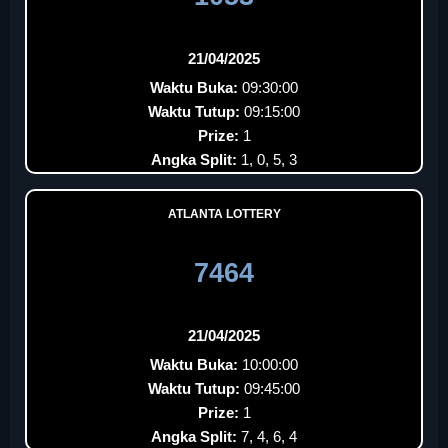
21/04/2025
Waktu Buka:
09:30:00
Waktu Tutup:
09:15:00
Prize:
1
Angka Split:
1, 0, 5, 3
ATLANTA LOTTERY
7464
21/04/2025
Waktu Buka:
10:00:00
Waktu Tutup:
09:45:00
Prize:
1
Angka Split:
7, 4, 6, 4