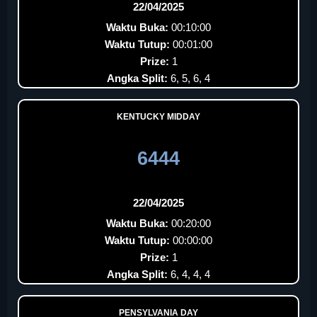
22/04/2025
Waktu Buka:
00:10:00
Waktu Tutup:
00:01:00
Prize:
1
Angka Split:
6, 5, 6, 4
KENTUCKY MIDDAY
6444
22/04/2025
Waktu Buka:
00:20:00
Waktu Tutup:
00:00:00
Prize:
1
Angka Split:
6, 4, 4, 4
PENSYLVANIA DAY