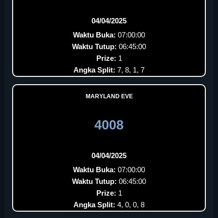
04/04/2025
Waktu Buka:
07:00:00
Waktu Tutup:
06:45:00
Prize:
1
Angka Split:
7, 8, 1, 7
MARYLAND EVE
4008
04/04/2025
Waktu Buka:
07:00:00
Waktu Tutup:
06:45:00
Prize:
1
Angka Split:
4, 0, 0, 8