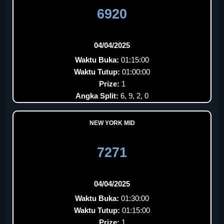
6920
04/04/2025
Waktu Buka:
01:15:00
Waktu Tutup:
01:00:00
Prize:
1
Angka Split:
6, 9, 2, 0
NEW YORK MID
7271
04/04/2025
Waktu Buka:
01:30:00
Waktu Tutup:
01:15:00
Prize:
1