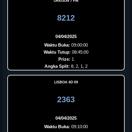
OREGON 7 PM
8212
04/04/2025
Waktu Buka:
09:00:00
Waktu Tutup:
08:45:00
Prize:
1
Angka Split:
8, 2, 1, 2
LISBOA 4D 09
2363
04/04/2025
Waktu Buka:
09:10:00