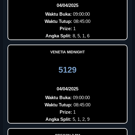
04/04/2025
Waktu Buka:
09:00:00
Waktu Tutup:
08:45:00
Prize:
1
Angka Split:
8, 5, 1, 6
VENETIA MIDNIGHT
5129
04/04/2025
Waktu Buka:
09:00:00
Waktu Tutup:
08:45:00
Prize:
1
Angka Split:
5, 1, 2, 9