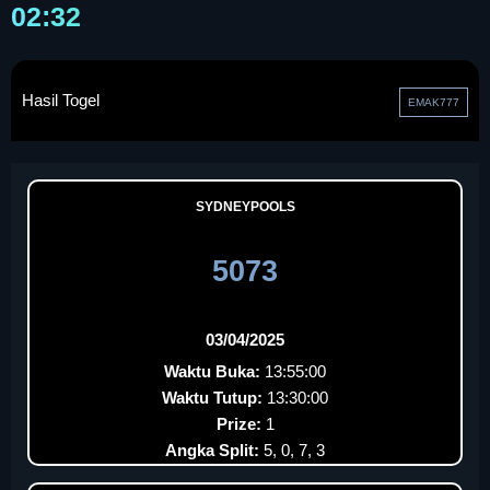
02:32
Hasil Togel
EMAK777
SYDNEYPOOLS
5073
03/04/2025
Waktu Buka:
13:55:00
Waktu Tutup:
13:30:00
Prize:
1
Angka Split:
5, 0, 7, 3