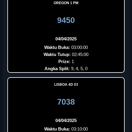
OREGON 1 PM
9450
04/04/2025
Waktu Buka:
03:00:00
Waktu Tutup:
02:45:00
Prize:
1
Angka Split:
9, 4, 5, 0
LISBOA 4D 03
7038
04/04/2025
Waktu Buka:
03:10:00