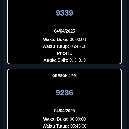
9339
04/04/2025
Waktu Buka:
06:00:00
Waktu Tutup:
05:45:00
Prize:
1
Angka Split:
9, 3, 3, 9
OREGON 4 PM
9286
04/04/2025
Waktu Buka:
06:00:00
Waktu Tutup:
05:45:00