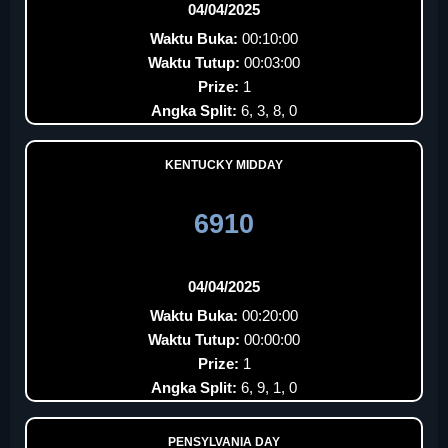
04/04/2025
Waktu Buka:
00:10:00
Waktu Tutup:
00:03:00
Prize:
1
Angka Split:
6, 3, 8, 0
KENTUCKY MIDDAY
6910
04/04/2025
Waktu Buka:
00:20:00
Waktu Tutup:
00:00:00
Prize:
1
Angka Split:
6, 9, 1, 0
PENSYLVANIA DAY