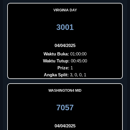
VIRGINIA DAY
3001
04/04/2025
Waktu Buka:
01:00:00
Waktu Tutup:
00:45:00
Prize:
1
Angka Split:
3, 0, 0, 1
WASHINGTON4 MID
7057
04/04/2025