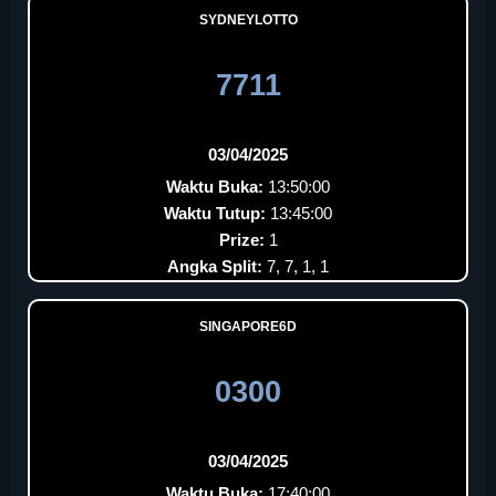
SYDNEYLOTTO
7711
03/04/2025
Waktu Buka:
13:50:00
Waktu Tutup:
13:45:00
Prize:
1
Angka Split:
7, 7, 1, 1
SINGAPORE6D
0300
03/04/2025
Waktu Buka:
17:40:00