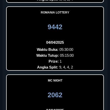
ROMANIA LOTTERY
9442
04/04/2025
Waktu Buka:
05:30:00
Waktu Tutup:
05:15:00
Prize:
1
Angka Split:
9, 4, 4, 2
MC NIGHT
2062