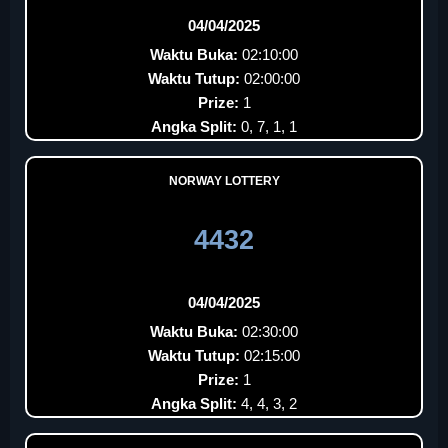
04/04/2025
Waktu Buka:
02:10:00
Waktu Tutup:
02:00:00
Prize:
1
Angka Split:
0, 7, 1, 1
NORWAY LOTTERY
4432
04/04/2025
Waktu Buka:
02:30:00
Waktu Tutup:
02:15:00
Prize:
1
Angka Split:
4, 4, 3, 2