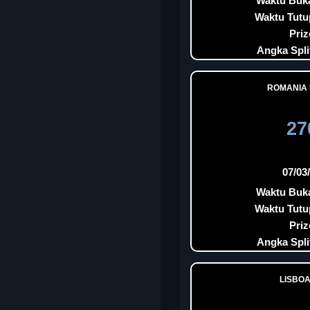
Waktu Buk
Waktu Tutu
Priz
Angka Spli
ROMANIA 
27
07/03
Waktu Buk
Waktu Tutu
Priz
Angka Spli
LISBOA