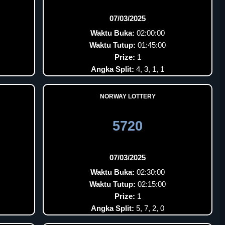
07/03/2025
Waktu Buka:
02:00:00
Waktu Tutup:
01:45:00
Prize:
1
Angka Split:
4, 3, 1, 1
NORWAY LOTTERY
5720
07/03/2025
Waktu Buka:
02:30:00
Waktu Tutup:
02:15:00
Prize:
1
Angka Split:
5, 7, 2, 0