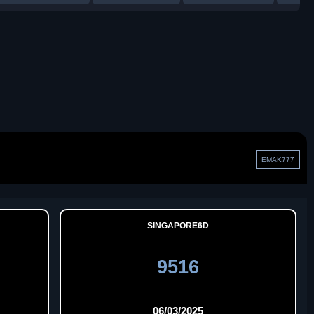
EMAK777
SINGAPORE6D
9516
06/03/2025