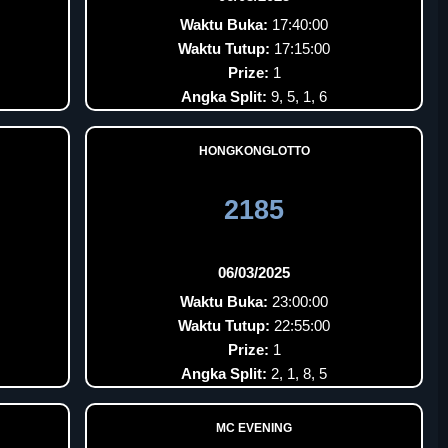
Waktu Buka:
17:40:00
Waktu Tutup:
17:15:00
Prize:
1
Angka Split:
9, 5, 1, 6
HONGKONGLOTTO
2185
06/03/2025
Waktu Buka:
23:00:00
Waktu Tutup:
22:55:00
Prize:
1
Angka Split:
2, 1, 8, 5
MC EVENING