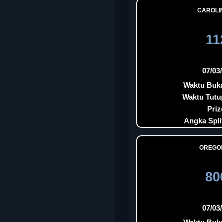
CAROLI
11
07/03
Waktu Buk
Waktu Tutu
Priz
Angka Spli
OREGON
80
07/03