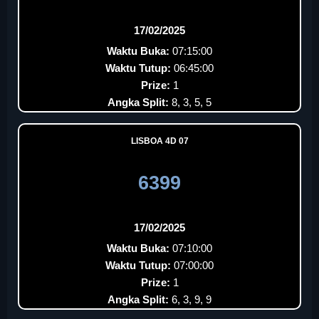
17/02/2025
Waktu Buka:
07:15:00
Waktu Tutup:
06:45:00
Prize:
1
Angka Split:
8, 3, 5, 5
LISBOA 4D 07
6399
17/02/2025
Waktu Buka:
07:10:00
Waktu Tutup:
07:00:00
Prize:
1
Angka Split:
6, 3, 9, 9