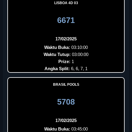
LISBOA 4D 03
6671
17/02/2025
Waktu Buka:
03:10:00
Waktu Tutup:
03:00:00
Prize:
1
Angka Split:
6, 6, 7, 1
BRASIL POOLS
5708
17/02/2025
Waktu Buka:
03:45:00