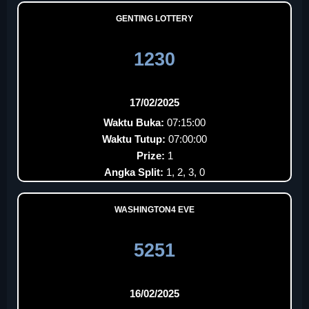
GENTING LOTTERY
1230
17/02/2025
Waktu Buka:
07:15:00
Waktu Tutup:
07:00:00
Prize:
1
Angka Split:
1, 2, 3, 0
WASHINGTON4 EVE
5251
16/02/2025