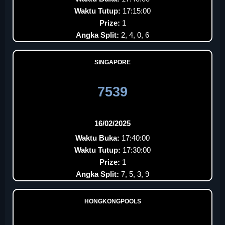
Waktu Tutup:
17:15:00
Prize:
1
Angka Split:
2, 4, 0, 6
SINGAPORE
7539
16/02/2025
Waktu Buka:
17:40:00
Waktu Tutup:
17:30:00
Prize:
1
Angka Split:
7, 5, 3, 9
HONGKONGPOOLS