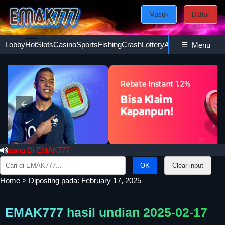
Masuk
Daftar
Lobby
Hot
Slots
Casino
Sports
Fishing
Crash
Lottery
Ayam
☰
Poker
Esport
Menu
ang Di EMAK777
Search
Clear input
for:
Home
>
Diposting pada: February 17, 2025
EMAK777 hasil undian 2025-02-17