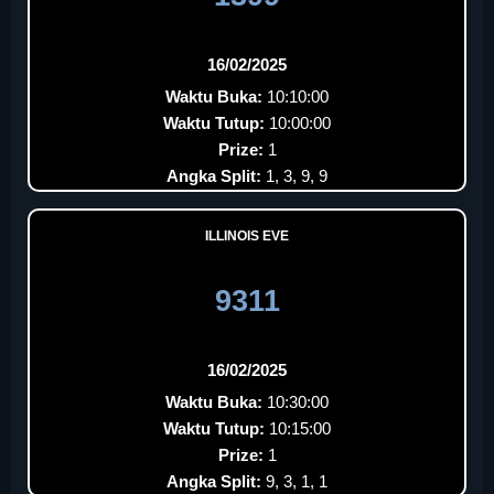
16/02/2025
Waktu Buka:
10:10:00
Waktu Tutup:
10:00:00
Prize:
1
Angka Split:
1, 3, 9, 9
ILLINOIS EVE
9311
16/02/2025
Waktu Buka:
10:30:00
Waktu Tutup:
10:15:00
Prize:
1
Angka Split:
9, 3, 1, 1