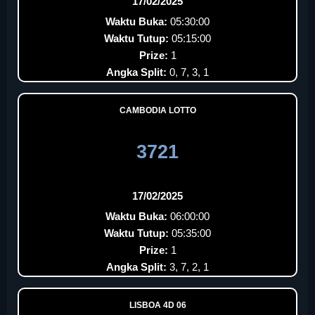
17/02/2025
Waktu Buka:
05:30:00
Waktu Tutup:
05:15:00
Prize:
1
Angka Split:
0, 7, 3, 1
CAMBODIA LOTTO
3721
17/02/2025
Waktu Buka:
06:00:00
Waktu Tutup:
05:35:00
Prize:
1
Angka Split:
3, 7, 2, 1
LISBOA 4D 06