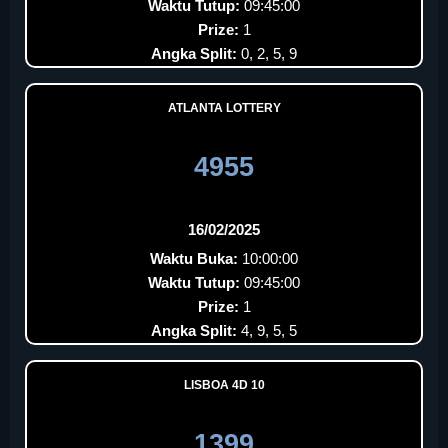
Waktu Tutup:
09:45:00
Prize:
1
Angka Split:
0, 2, 5, 9
ATLANTA LOTTERY
4955
16/02/2025
Waktu Buka:
10:00:00
Waktu Tutup:
09:45:00
Prize:
1
Angka Split:
4, 9, 5, 5
LISBOA 4D 10
1399